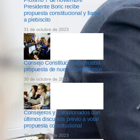
Próximo 7 de noviembre
Presidente Boric recibe
propuesta constitucional y llama
a plebiscito
31 de octubre de 2023
Consejo Constitucional aprueba
propuesta de nueva Constitución
30 de octubre de 2023
Consejeros y comisionados dan
últimos discursos previo a votar
propuesta constitucional
30 de octubre de 2023