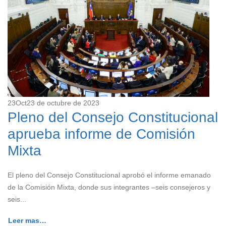
23
Oct
23 de octubre de 2023
Pleno del Consejo Constitucional
aprueba informe de Comisión
Mixta
El pleno del Consejo Constitucional aprobó el informe emanado
de la Comisión Mixta, donde sus integrantes –seis consejeros y
seis...
Leer mas…