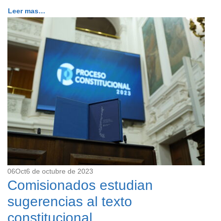
Leer mas…
06
Oct
6 de octubre de 2023
Comisionados estudian
sugerencias al texto
constitucional