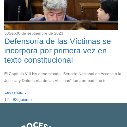
30
Sep
30 de septiembre de 2023
Defensoría de las Víctimas se
incorpora por primera vez en
texto constitucional
El Capítulo VIII bis denominado "Servicio Nacional de Acceso a la
Justicia y Defensoría de las Víctimas" fue aprobado, este...
Leer mas…
1
2
…
9
Siguiente