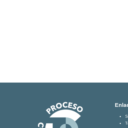
Enla
S
T