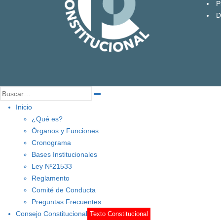
P
D
Inicio
¿Qué es?
Órganos y Funciones
Cronograma
Bases Institucionales
Ley Nº21533
Reglamento
Comité de Conducta
Preguntas Frecuentes
Consejo Constitucional
Texto Constitucional