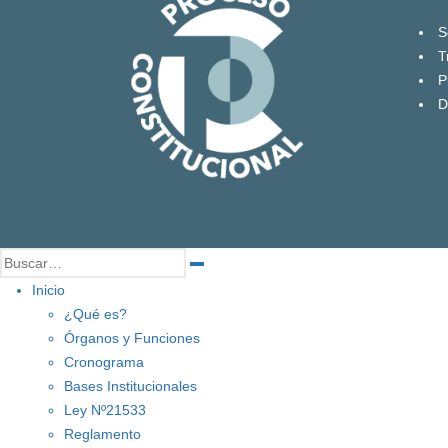
S
T
P
D
Inicio
¿Qué es?
Órganos y Funciones
Cronograma
Bases Institucionales
Ley Nº21533
Reglamento