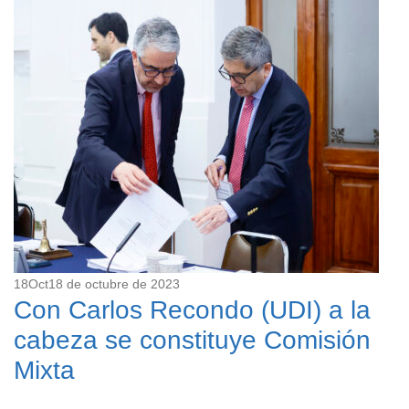
18
Oct
18 de octubre de 2023
Con Carlos Recondo (UDI) a la
cabeza se constituye Comisión
Mixta