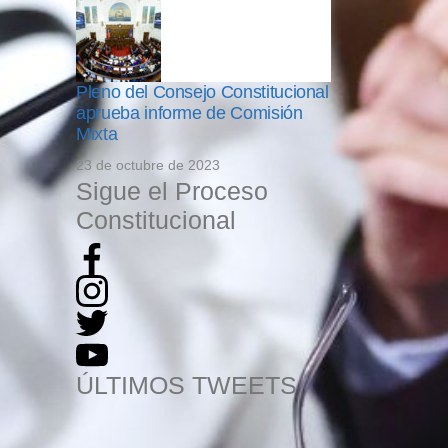
Pleno del Consejo Constitucional
aprueba informe de Comisión
Mixta
23 de octubre de 2023
Sigue el Proceso
Constitucional
ÚLTIMOS TWEETS