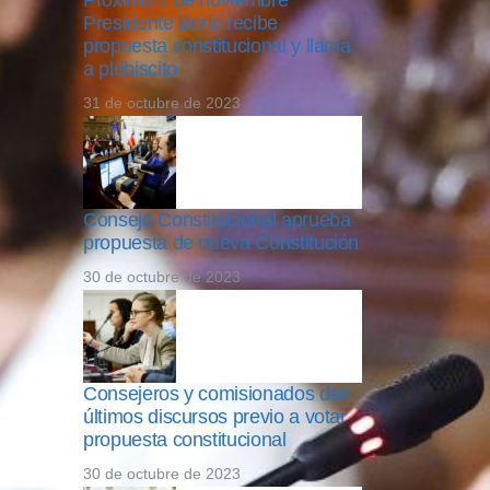
Próximo 7 de noviembre
Presidente Boric recibe
propuesta constitucional y llama
a plebiscito
31 de octubre de 2023
Consejo Constitucional aprueba
propuesta de nueva Constitución
30 de octubre de 2023
Consejeros y comisionados dan
últimos discursos previo a votar
propuesta constitucional
30 de octubre de 2023