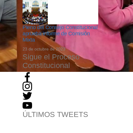
Pleno del Consejo Constitucional
aprueba informe de Comisión
Mixta
23 de octubre de 2023
Sigue el Proceso
Constitucional
ÚLTIMOS TWEETS