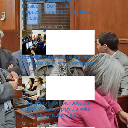
Próximo 7 de noviembre
Presidente Boric recibe
propuesta constitucional y llama
a plebiscito
31 de octubre de 2023
Consejo Constitucional aprueba
propuesta de nueva Constitución
30 de octubre de 2023
Consejeros y comisionados dan
últimos discursos previo a votar
propuesta constitucional
30 de octubre de 2023