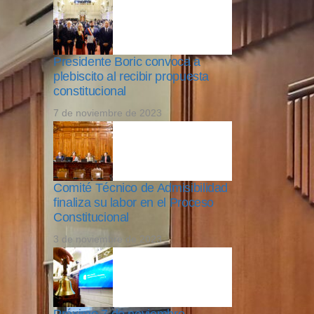
Presidente Boric convoca a
plebiscito al recibir propuesta
constitucional
7 de noviembre de 2023
Comité Técnico de Admisibilidad
finaliza su labor en el Proceso
Constitucional
3 de noviembre de 2023