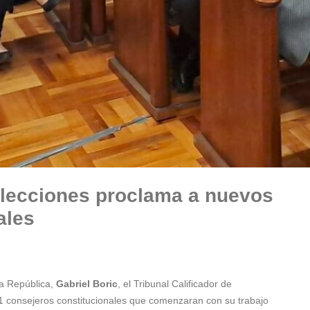
 Elecciones proclama a nuevos
ales
a República,
Gabriel Boric
, el Tribunal Calificador de
1 consejeros constitucionales que comenzaran con su trabajo