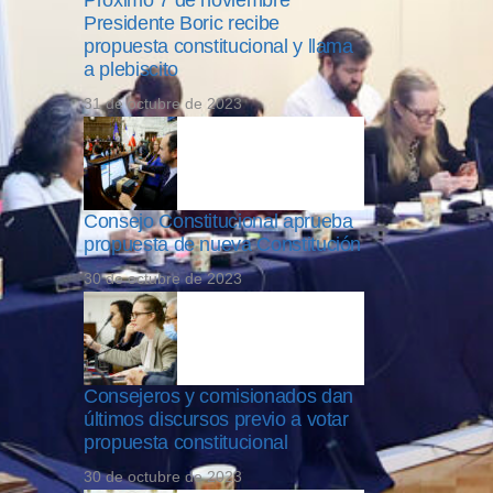
Próximo 7 de noviembre
Presidente Boric recibe
propuesta constitucional y llama
a plebiscito
31 de octubre de 2023
Consejo Constitucional aprueba
propuesta de nueva Constitución
30 de octubre de 2023
Consejeros y comisionados dan
últimos discursos previo a votar
propuesta constitucional
30 de octubre de 2023