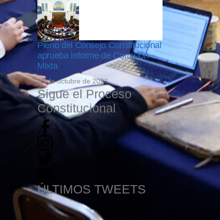
Pleno del Consejo Constitucional
aprueba informe de Comisión
Mixta
23 de octubre de 2023
Sigue el Proceso
Constitucional
ÚLTIMOS TWEETS