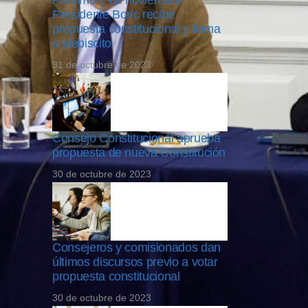
Próximo 7 de noviembre
Presidente Boric recibe
propuesta constitucional y llama
a plebiscito
31 de octubre de 2023
Consejo Constitucional aprueba
propuesta de nueva Constitución
30 de octubre de 2023
Consejeros y comisionados dan
últimos discursos previo a votar
propuesta constitucional
30 de octubre de 2023