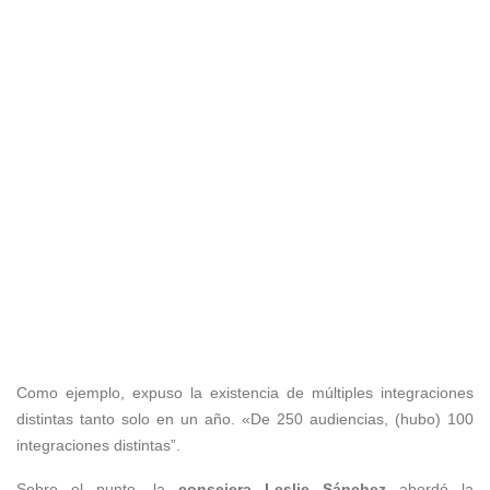
Como ejemplo, expuso la existencia de múltiples integraciones
distintas tanto solo en un año. «De 250 audiencias, (hubo) 100
integraciones distintas”.
Sobre el punto, la
consejera Leslie Sánchez
abordó la