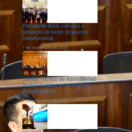
Presidente Boric convoca a
plebiscito al recibir propuesta
constitucional
7 de noviembre de 2023
Comité Técnico de Admisibilidad
finaliza su labor en el Proceso
Constitucional
3 de noviembre de 2023