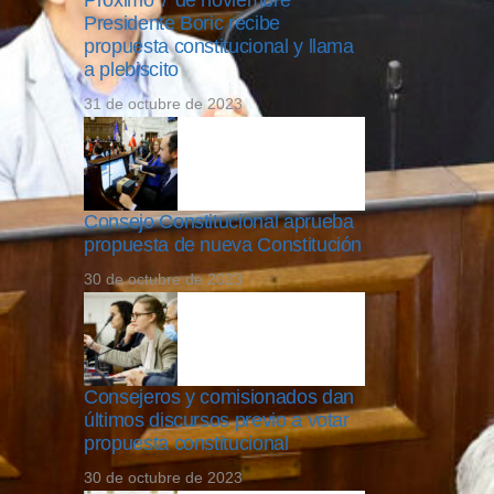
Próximo 7 de noviembre
Presidente Boric recibe
propuesta constitucional y llama
a plebiscito
31 de octubre de 2023
Consejo Constitucional aprueba
propuesta de nueva Constitución
30 de octubre de 2023
Consejeros y comisionados dan
últimos discursos previo a votar
propuesta constitucional
30 de octubre de 2023