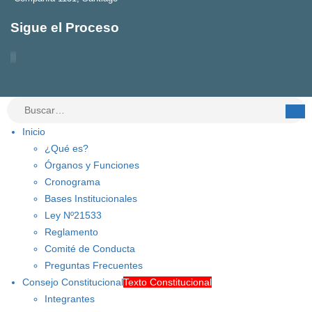
Sigue el Proceso
Inicio
¿Qué es?
Órganos y Funciones
Cronograma
Bases Institucionales
Ley Nº21533
Reglamento
Comité de Conducta
Preguntas Frecuentes
Consejo Constitucional
Texto Constitucional
Integrantes