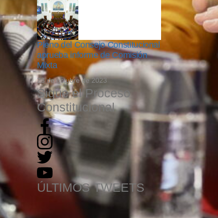
Pleno del Consejo Constitucional
aprueba informe de Comisión
Mixta
23 de octubre de 2023
Sigue el Proceso
Constitucional
ÚLTIMOS TWEETS