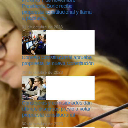
Próximo 7 de noviembre
Presidente Boric recibe
propuesta constitucional y llama
a plebiscito
31 de octubre de 2023
Consejo Constitucional aprueba
propuesta de nueva Constitución
30 de octubre de 2023
Consejeros y comisionados dan
últimos discursos previo a votar
propuesta constitucional
30 de octubre de 2023