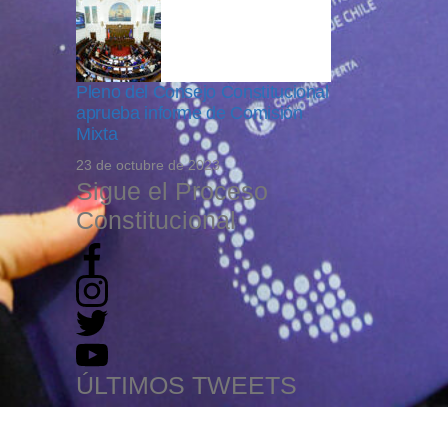
Pleno del Consejo Constitucional
aprueba informe de Comisión
Mixta
23 de octubre de 2023
Sigue el Proceso
Constitucional
ÚLTIMOS TWEETS