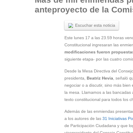
anteproyecto de la Comi
Escuchar esta noticia
Este lunes 17 a las 23.59 horas venc
Constitucional ingresaran las enmie
modificaciones fueron propuesta
siguiente etapa- por las cuatro comi
Desde la Mesa Directiva del Consejo 
presidenta,
Beatriz Hevia
, señaló q
negociar o a discutir, sino más bie
la mesa. Llamamos a las bancadas a
texto constitucional para todos los c
Además de las enmiendas presentada
a los autores de las
31 Iniciativas 
de Participación Ciudadana y que log
vicepresidente del Consejo Constitu