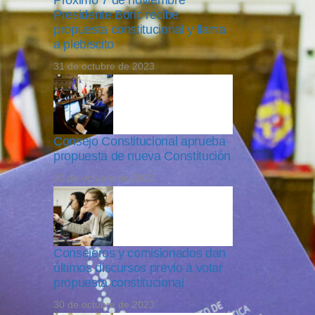
Próximo 7 de noviembre
Presidente Boric recibe
propuesta constitucional y llama
a plebiscito
31 de octubre de 2023
Consejo Constitucional aprueba
propuesta de nueva Constitución
30 de octubre de 2023
Consejeros y comisionados dan
últimos discursos previo a votar
propuesta constitucional
30 de octubre de 2023