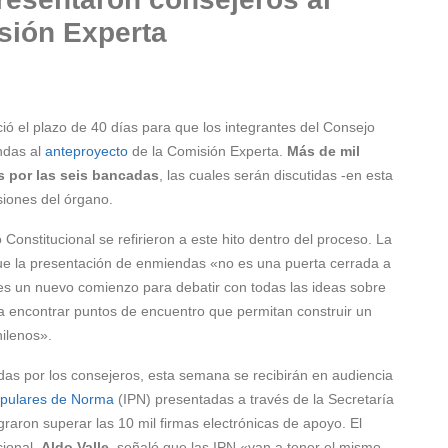
sión Experta
ió el plazo de 40 días para que los integrantes del Consejo
ndas al
anteproyecto
de la Comisión Experta.
Más de mil
s por las seis bancadas
, las cuales serán discutidas -en esta
siones del órgano.
Constitucional se refirieron a este hito dentro del proceso. La
ue la presentación de enmiendas «no es una puerta cerrada a
n es un nuevo comienzo para debatir con todas las ideas sobre
 encontrar puntos de encuentro que permitan construir un
hilenos».
s por los consejeros, esta semana se recibirán en audiencia
Populares de Norma
(IPN) presentadas a través de la Secretaría
raron superar las 10 mil firmas electrónicas de apoyo. El
cional,
Aldo Valle
, señaló que las IPN «van a tener el mismo