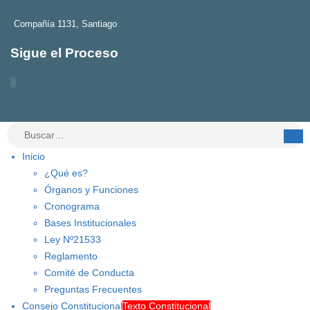
Compañía 1131, Santiago
Sigue el Proceso
Inicio
¿Qué es?
Órganos y Funciones
Cronograma
Bases Institucionales
Ley Nº21533
Reglamento
Comité de Conducta
Preguntas Frecuentes
Consejo Constitucional
Texto Constitucional