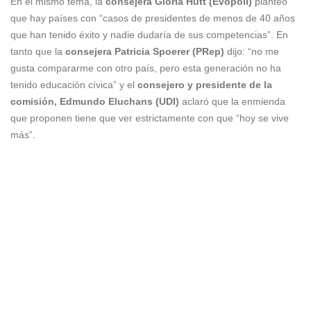
En el mismo tema, la
consejera Gloria Hutt (Evópoli)
planteó
que hay países con “casos de presidentes de menos de 40 años
que han tenido éxito y nadie dudaría de sus competencias”. En
tanto que la
consejera Patricia Spoerer (PRep)
dijo: “no me
gusta compararme con otro país, pero esta generación no ha
tenido educación cívica” y el
consejero y presidente de la
comisión, Edmundo Eluchans (UDI)
aclaró que la enmienda
que proponen tiene que ver estrictamente con que “hoy se vive
más”.