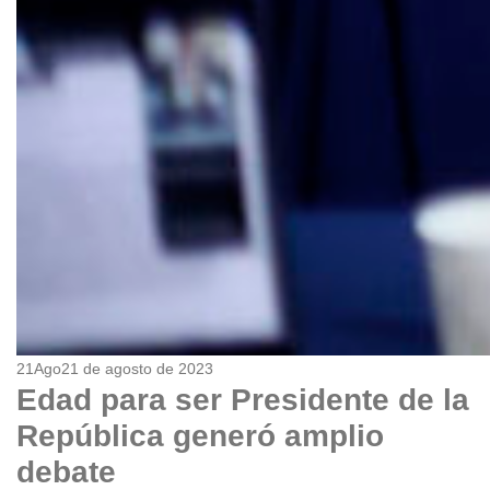
21
Ago
21 de agosto de 2023
Edad para ser Presidente de la
República generó amplio
debate