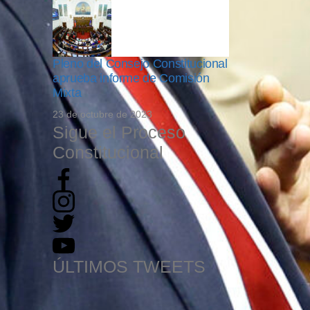
Pleno del Consejo Constitucional
aprueba informe de Comisión
Mixta
23 de octubre de 2023
Sigue el Proceso
Constitucional
ÚLTIMOS TWEETS