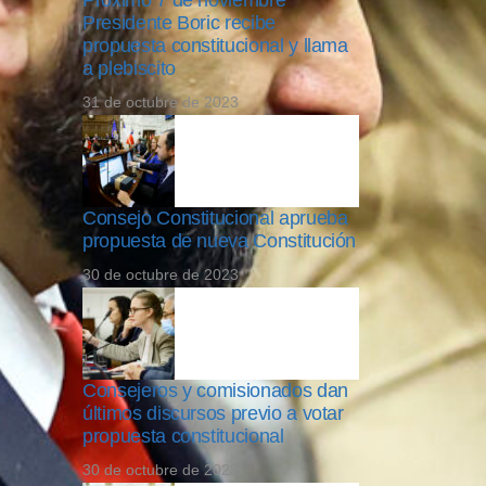
Próximo 7 de noviembre
Presidente Boric recibe
propuesta constitucional y llama
a plebiscito
31 de octubre de 2023
Consejo Constitucional aprueba
propuesta de nueva Constitución
30 de octubre de 2023
Consejeros y comisionados dan
últimos discursos previo a votar
propuesta constitucional
30 de octubre de 2023