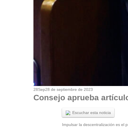
28
Sep
28 de septiembre de 2023
Consejo aprueba artícul
Escuchar esta noticia
Impulsar la descentralización es el 