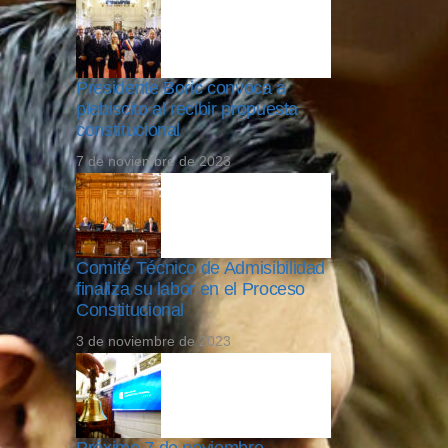
Presidente Boric convoca a
plebiscito al recibir propuesta
constitucional
7 de noviembre de 2023
Comité Técnico de Admisibilidad
finaliza su labor en el Proceso
Constitucional
3 de noviembre de 2023