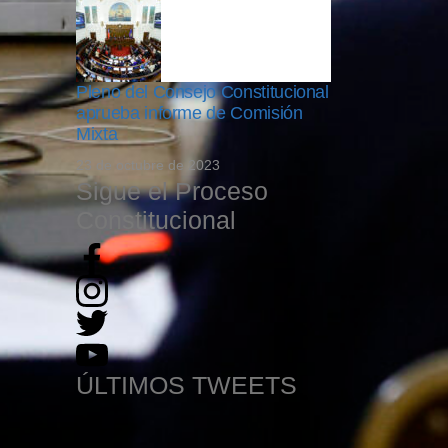
Pleno del Consejo Constitucional
aprueba informe de Comisión
Mixta
23 de octubre de 2023
Sigue el Proceso
Constitucional
ÚLTIMOS TWEETS