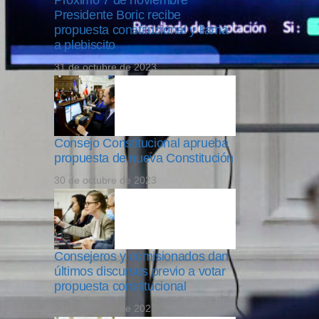
Próximo 7 de noviembre
Presidente Boric recibe
propuesta constitucional y llama
a plebiscito
31 de octubre de 2023
Consejo Constitucional aprueba
propuesta de nueva Constitución
30 de octubre de 2023
Consejeros y comisionados dan
últimos discursos previo a votar
propuesta constitucional
30 de octubre de 2023