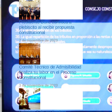
Presidente Boric convoca a
plebiscito al recibir propuesta
constitucional
7 de noviembre de 2023
Comité Técnico de Admisibilidad
finaliza su labor en el Proceso
Constitucional
3 de noviembre de 2023