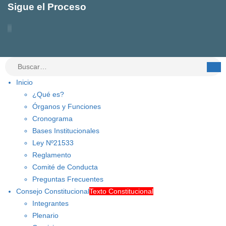
Sigue el Proceso
Inicio
¿Qué es?
Órganos y Funciones
Cronograma
Bases Institucionales
Ley Nº21533
Reglamento
Comité de Conducta
Preguntas Frecuentes
Consejo Constitucional
Texto Constitucional
Integrantes
Plenario