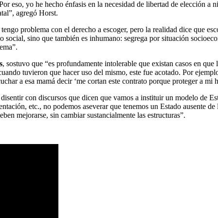
r eso, yo he hecho énfasis en la necesidad de libertad de elección a ni
atal”, agregó Horst.
tengo problema con el derecho a escoger, pero la realidad dice que esc
ado social, sino que también es inhumano: segrega por situación socioec
tema”.
s
, sostuvo que “es profundamente intolerable que existan casos en que la
e cuando tuvieron que hacer uso del mismo, este fue acotado. Por ejemp
cuchar a esa mamá decir ‘me cortan este contrato porque proteger a mi hi
o disentir con discursos que dicen que vamos a instituir un modelo de Es
mentación, etc., no podemos aseverar que tenemos un Estado ausente de l
eben mejorarse, sin cambiar sustancialmente las estructuras”.