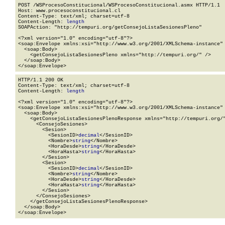
POST /WSProcesoConstitucional/WSProcesoConstitucional.asmx HTTP/1.1

Host: www.procesoconstitucional.cl

Content-Type: text/xml; charset=utf-8

Content-Length: 
length
SOAPAction: "http://tempuri.org/getConsejoListaSesionesPleno"

<?xml version="1.0" encoding="utf-8"?>

<soap:Envelope xmlns:xsi="http://www.w3.org/2001/XMLSchema-instance" 
  <soap:Body>

    <getConsejoListaSesionesPleno xmlns="http://tempuri.org/" />

  </soap:Body>

</soap:Envelope>
HTTP/1.1 200 OK

Content-Type: text/xml; charset=utf-8

Content-Length: 
length
<?xml version="1.0" encoding="utf-8"?>

<soap:Envelope xmlns:xsi="http://www.w3.org/2001/XMLSchema-instance" 
  <soap:Body>

    <getConsejoListaSesionesPlenoResponse xmlns="http://tempuri.org/"
      <ConsejoSesiones>

        <Sesion>

          <SesionID>
decimal
</SesionID>

          <Nombre>
string
</Nombre>

          <HoraDesde>
string
</HoraDesde>

          <HoraHasta>
string
</HoraHasta>

        </Sesion>

        <Sesion>

          <SesionID>
decimal
</SesionID>

          <Nombre>
string
</Nombre>

          <HoraDesde>
string
</HoraDesde>

          <HoraHasta>
string
</HoraHasta>

        </Sesion>

      </ConsejoSesiones>

    </getConsejoListaSesionesPlenoResponse>

  </soap:Body>

</soap:Envelope>