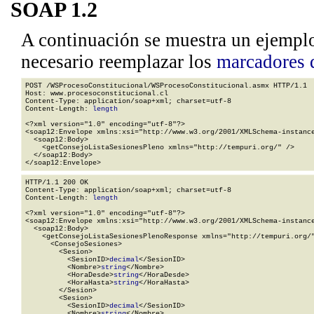
SOAP 1.2
A continuación se muestra un ejemplo
necesario reemplazar los
marcadores 
POST /WSProcesoConstitucional/WSProcesoConstitucional.asmx HTTP/1.1

Host: www.procesoconstitucional.cl

Content-Type: application/soap+xml; charset=utf-8

Content-Length: 
length
<?xml version="1.0" encoding="utf-8"?>

<soap12:Envelope xmlns:xsi="http://www.w3.org/2001/XMLSchema-instance
  <soap12:Body>

    <getConsejoListaSesionesPleno xmlns="http://tempuri.org/" />

  </soap12:Body>

</soap12:Envelope>
HTTP/1.1 200 OK

Content-Type: application/soap+xml; charset=utf-8

Content-Length: 
length
<?xml version="1.0" encoding="utf-8"?>

<soap12:Envelope xmlns:xsi="http://www.w3.org/2001/XMLSchema-instance
  <soap12:Body>

    <getConsejoListaSesionesPlenoResponse xmlns="http://tempuri.org/"
      <ConsejoSesiones>

        <Sesion>

          <SesionID>
decimal
</SesionID>

          <Nombre>
string
</Nombre>

          <HoraDesde>
string
</HoraDesde>

          <HoraHasta>
string
</HoraHasta>

        </Sesion>

        <Sesion>

          <SesionID>
decimal
</SesionID>

          <Nombre>
string
</Nombre>
