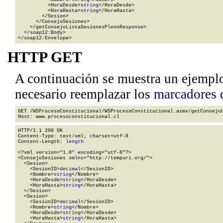
          <HoraDesde>
string
</HoraDesde>

          <HoraHasta>
string
</HoraHasta>

        </Sesion>

      </ConsejoSesiones>

    </getConsejoListaSesionesPlenoResponse>

  </soap12:Body>

</soap12:Envelope>
HTTP GET
A continuación se muestra un ejempl
necesario reemplazar los
marcadores 
GET /WSProcesoConstitucional/WSProcesoConstitucional.asmx/getConsejoL
HTTP/1.1 200 OK

Content-Type: text/xml; charset=utf-8

Content-Length: 
length
<?xml version="1.0" encoding="utf-8"?>

<ConsejoSesiones xmlns="http://tempuri.org/">

  <Sesion>

    <SesionID>
decimal
</SesionID>

    <Nombre>
string
</Nombre>

    <HoraDesde>
string
</HoraDesde>

    <HoraHasta>
string
</HoraHasta>

  </Sesion>

  <Sesion>

    <SesionID>
decimal
</SesionID>

    <Nombre>
string
</Nombre>

    <HoraDesde>
string
</HoraDesde>

    <HoraHasta>
string
</HoraHasta>
