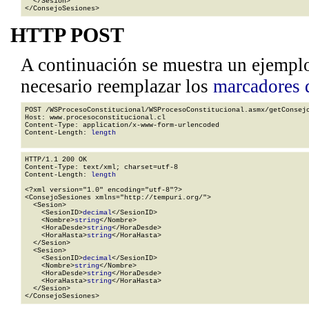
  </Sesion>

</ConsejoSesiones>
HTTP POST
A continuación se muestra un ejempl
necesario reemplazar los
marcadores 
POST /WSProcesoConstitucional/WSProcesoConstitucional.asmx/getConsejo
Host: www.procesoconstitucional.cl

Content-Type: application/x-www-form-urlencoded

Content-Length: 
length
HTTP/1.1 200 OK

Content-Type: text/xml; charset=utf-8

Content-Length: 
length
<?xml version="1.0" encoding="utf-8"?>

<ConsejoSesiones xmlns="http://tempuri.org/">

  <Sesion>

    <SesionID>
decimal
</SesionID>

    <Nombre>
string
</Nombre>

    <HoraDesde>
string
</HoraDesde>

    <HoraHasta>
string
</HoraHasta>

  </Sesion>

  <Sesion>

    <SesionID>
decimal
</SesionID>

    <Nombre>
string
</Nombre>

    <HoraDesde>
string
</HoraDesde>

    <HoraHasta>
string
</HoraHasta>

  </Sesion>

</ConsejoSesiones>